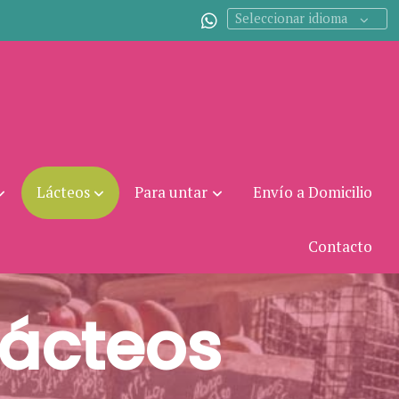
Seleccionar idioma
Lácteos
Para untar
Envío a Domicilio
Contacto
Lácteos