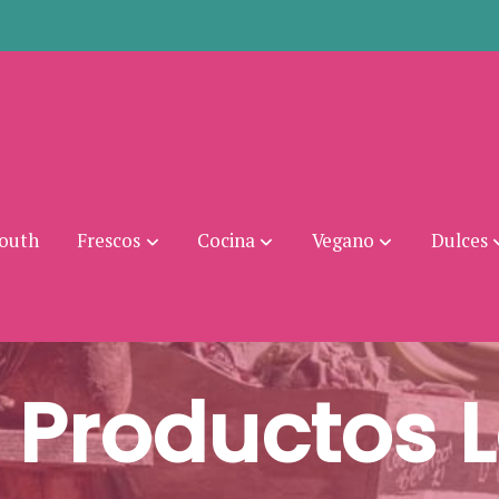
mouth
Frescos
Cocina
Vegano
Dulces
 Productos 