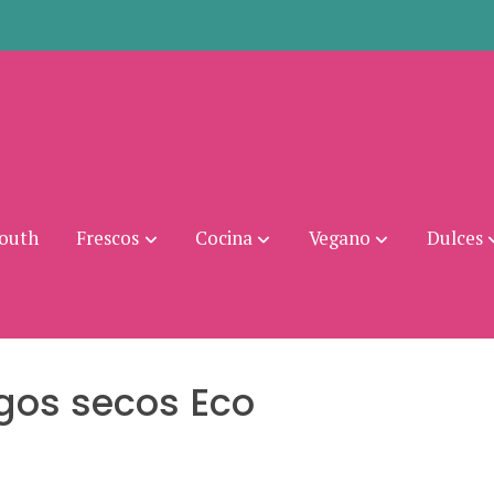
mouth
Frescos
Cocina
Vegano
Dulces
gos secos Eco