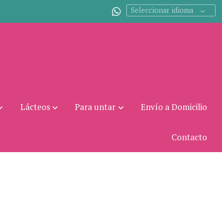
Seleccionar idioma
Lácteos
Para untar
Envío a Domicilio
Contacto