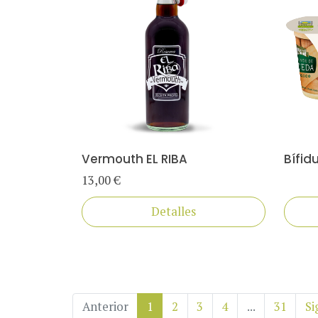
Vermouth EL RIBA
Bífid
13,00 €
Detalles
Anterior
1
2
3
4
...
31
Si