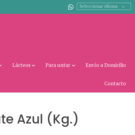
Seleccionar idioma
Lácteos
Para untar
Envío a Domicilio
Contacto
e Azul (Kg.)