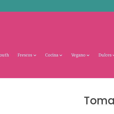
mouth
Frescos
Cocina
Vegano
Dulces
Tomat