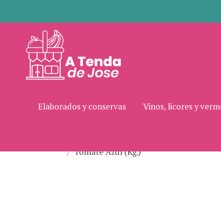
Elaborados y conservas
Vinos, licores y ver
Tomate Azul (Kg.)