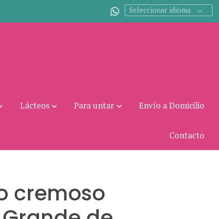
Seleccionar idioma
Lácteos
Para untar
Envío a Domicilio
Contacto
o cremoso
 Grande de