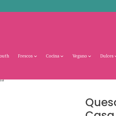
mouth
Frescos
Cocina
Vegano
Dulces
da
Ques
Casa