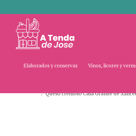
Elaborados y conservas
Vinos, licores y ver
Queso cremoso Casa Grande de Xance