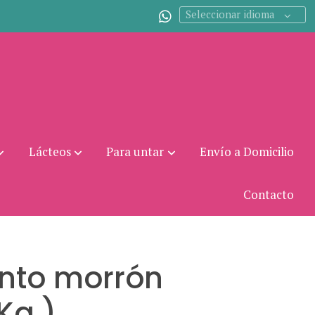
Seleccionar idioma
Lácteos
Para untar
Envío a Domicilio
Contacto
nto morrón
(Kg.)