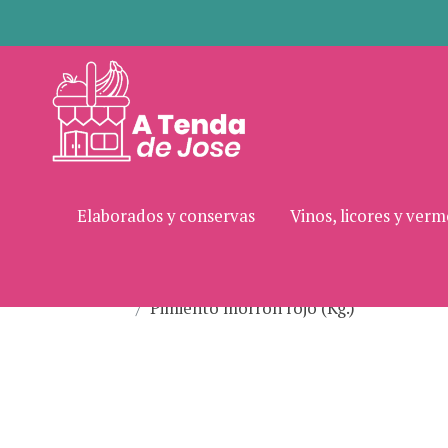
Elaborados y conservas
Vinos, licores y ver
Pimiento morrón rojo (Kg.)