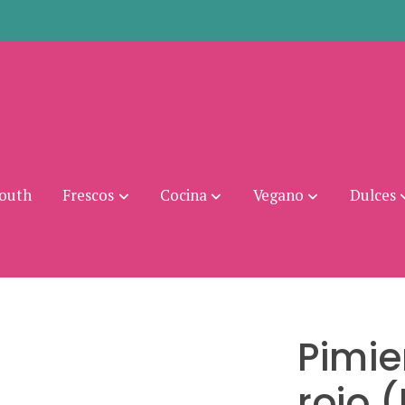
mouth
Frescos
Cocina
Vegano
Dulces
Pimie
rojo 