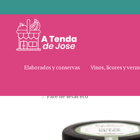
Elaborados y conservas
Vinos, licores y ver
Paté de setas eco