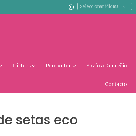
Seleccionar idioma
Lácteos
Para untar
Envío a Domicilio
Contacto
de setas eco