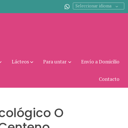
Seleccionar idioma
Lácteos
Para untar
Envío a Domicilio
Contacto
cológico O
 Centeno