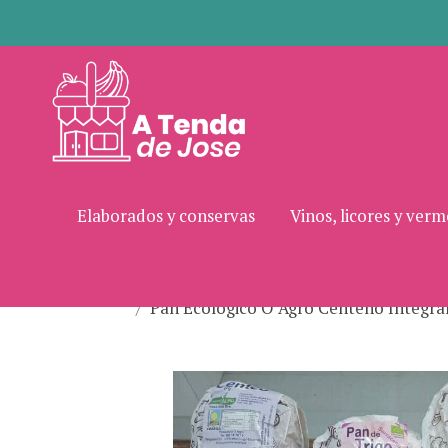
Elaborados y conservas
Vinos, licores y ver
Pan Ecológico O Agro Centeno Integra