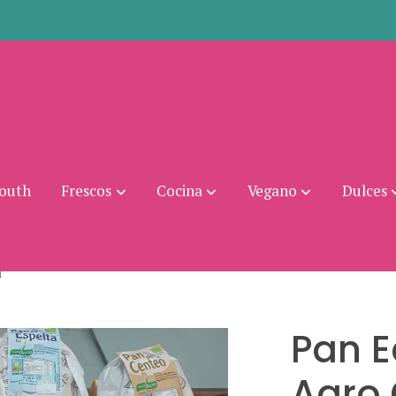
mouth
Frescos
Cocina
Vegano
Dulces
l
Pan E
Agro