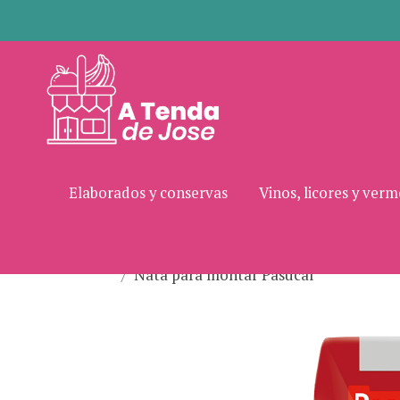
Elaborados y conservas
Vinos, licores y ver
Nata para montar Pasucal