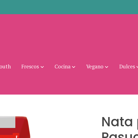
mouth
Frescos
Cocina
Vegano
Dulces
Nata
Pasu