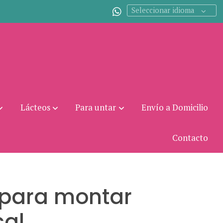
Seleccionar idioma
Lácteos
Para untar
Envío a Domicilio
Contacto
 para montar
cal