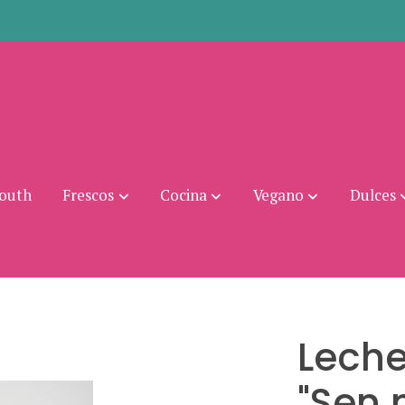
mouth
Frescos
Cocina
Vegano
Dulces
Leche
"Sen 