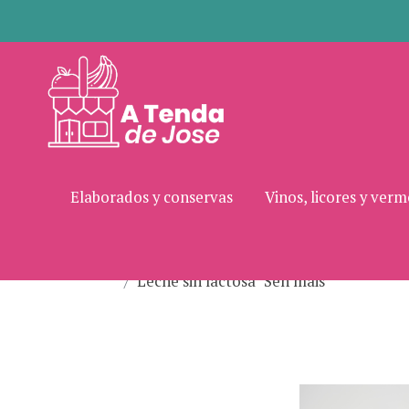
Elaborados y conservas
Vinos, licores y ver
Leche sin lactosa "Sen mais"