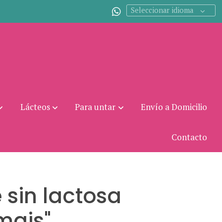
Seleccionar idioma
Lácteos
Para untar
Envío a Domicilio
Contacto
 sin lactosa
mais"