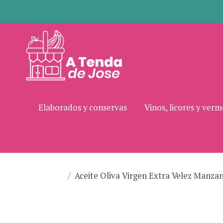
Elaborados y conservas
Vinos, licores y ver
Aceite Oliva Virgen Extra Velez Manza