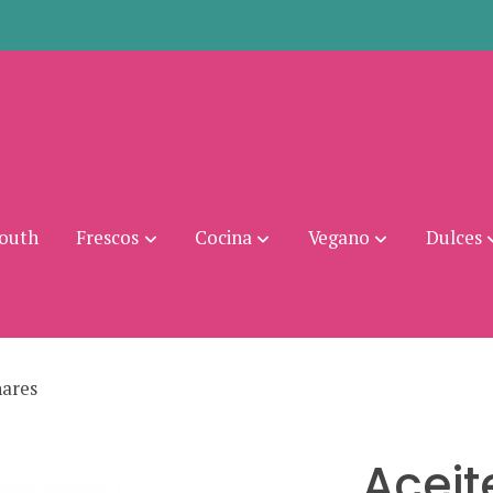
mouth
Frescos
Cocina
Vegano
Dulces
nares
Aceit