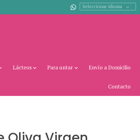
Seleccionar idioma
Lácteos
Para untar
Envío a Domicilio
Contacto
e Oliva Virgen